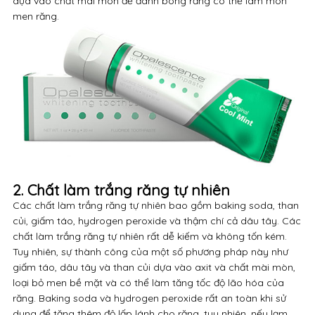
dựa vào chất mài mòn để đánh bóng răng có thể làm mòn
men răng.
2. Chất làm trắng răng tự nhiên
Các chất làm trắng răng tự nhiên bao gồm baking soda, than
củi, giấm táo, hydrogen peroxide và thậm chí cả dâu tây. Các
chất làm trắng răng tự nhiên rất dễ kiếm và không tốn kém.
Tuy nhiên, sự thành công của một số phương pháp này như
giấm táo, dâu tây và than củi dựa vào axit và chất mài mòn,
loại bỏ men bề mặt và có thể làm tăng tốc độ lão hóa của
răng. Baking soda và hydrogen peroxide rất an toàn khi sử
dụng để tăng thêm độ lấp lánh cho răng, tuy nhiên, nếu lạm