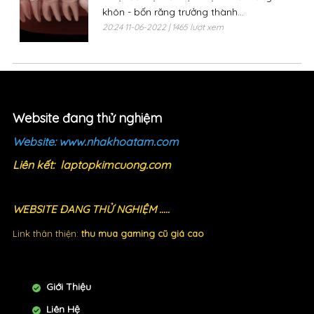
khôn - bốn răng trưởng thành...
20:24 11-06-2022 | 1465 lượt xem
Website đang thử nghiệm
​Website:
www.nhakhoatam.com
Liên kết:
laptopkimcuong.com
WEBSITE ĐANG THỬ NGHIỆM .....
Link thân thiện:
thu mua gaming cũ giá cao
Giới Thiệu
Liên Hệ