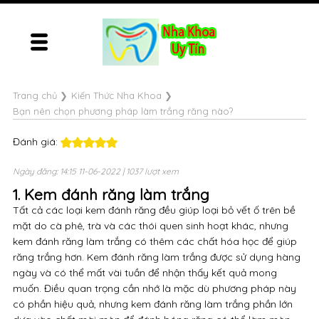
Trang chủ
❯
Kiến Thức Nha Khoa
❯
Bạn nên chọn phương pháp làm trắng răng nào?
Đánh giá:
Ngày đăng: 14:15 11-06-2022 | 1037 lượt xem
1. Kem đánh răng làm trắng
Tất cả các loại kem đánh răng đều giúp loại bỏ vết ố trên bề
mặt do cà phê, trà và các thói quen sinh hoạt khác, nhưng
kem đánh răng làm trắng có thêm các chất hóa học để giúp
răng trắng hơn.
Kem đánh răng làm trắng được sử dụng hàng
ngày và có thể mất vài tuần để nhận thấy kết quả mong
muốn.
Điều quan trọng cần nhớ là mặc dù phương pháp này
có phần hiệu quả, nhưng kem đánh răng làm trắng phần lớn