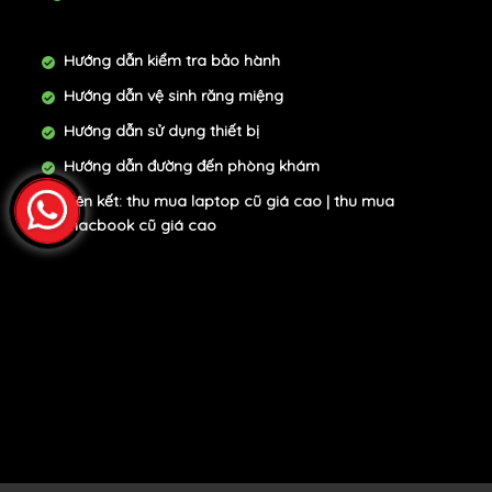
Hướng dẫn kiểm tra bảo hành
Hướng dẫn vệ sinh răng miệng
Hướng dẫn sử dụng thiết bị
Hướng dẫn đường đến phòng khám
Liên kết:
thu mua laptop cũ giá cao
|
thu mua
macbook cũ giá cao
nước hoa niche giá rẻ |phụ kiện trang trí xe SH |xe đẩy đôi em
bé 1 2 chiều |xe tập đi em bé giá bao nhiêu |xe ô tô điện trẻ
em 2 4 chỗ ngồi |xe trượt scooter trẻ em giá rẻ |cầu trượt nhà
bóng trẻ em |shop kiếm gỗ bokken nhật |khóa cửa mã số vân
tay thông minh |khóa cửa tay gạt giá rẻ |thiết kế nội thất căn
hộ chung cư ||Nước sốt kho thịt cá ngon |Nước sốt ướp thịt hải
sản nướng bbq ngon |Cửa hàng thực phẩm hữu cơ tiện lợi |