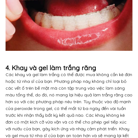
4. Khay và gel làm trắng răng
Các khay và gel làm trắng có thể được mua không cần kê đơn
hoặc từ nha sĩ của bạn. Phương pháp này không chỉ loại bỏ
các vết ố trên bề mặt mà còn tập trung vào việc làm sáng
màu tổng thể, do đó, nó mang lại hiệu quả làm trắng răng cao
hơn so với các phương pháp nêu trên. Tùy thuộc vào độ mạnh
của peroxide trong gel, có thể mất từ ​​ba ngày đến vài tuần
trước khi nhận thấy bất kỳ kết quả nào. Các khay không kê
đơn có một kích cỡ vừa vặn và có thể cho phép gel tiếp xúc
với nướu của bạn, gây kích ứng và nhạy cảm phát triển. Khay
và gel mua từ nha sĩ của bạn an toàn hơn và sẽ mang lại kết