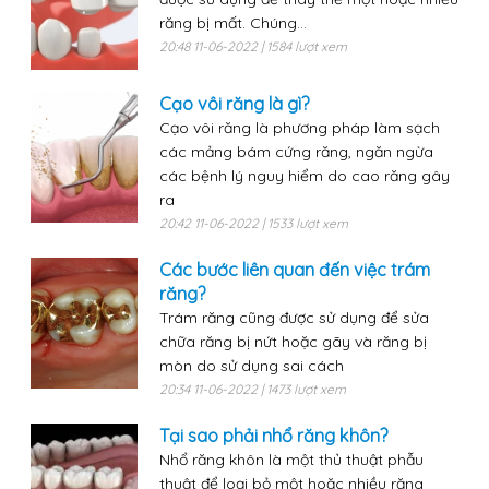
răng bị mất. Chúng...
20:48 11-06-2022 | 1584 lượt xem
Cạo vôi răng là gì?
Cạo vôi răng là phương pháp làm sạch
các mảng bám cứng răng, ngăn ngừa
các bệnh lý nguy hiểm do cao răng gây
ra
20:42 11-06-2022 | 1533 lượt xem
Các bước liên quan đến việc trám
răng?
Trám răng cũng được sử dụng để sửa
chữa răng bị nứt hoặc gãy và răng bị
mòn do sử dụng sai cách
20:34 11-06-2022 | 1473 lượt xem
Tại sao phải nhổ răng khôn?
Nhổ răng khôn là một thủ thuật phẫu
thuật để loại bỏ một hoặc nhiều răng