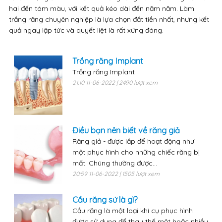
hai đến tám màu, với kết quả kéo dài đến năm năm. Làm
trắng răng chuyên nghiệp là lựa chọn đắt tiền nhất, nhưng kết
quả ngay lập tức và quyết liệt là rất xứng đáng.
Trồng răng Implant
Trồng răng Implant
21:10 11-06-2022 | 2490 lượt xem
Điều bạn nên biết về răng giả
Răng giả - được lắp để hoạt động như
một phục hình cho những chiếc răng bị
mất. Chúng thường được...
20:59 11-06-2022 | 1505 lượt xem
Cầu răng sứ là gì?
Cầu răng là một loại khí cụ phục hình
được sử dụng để thay thế một hoặc nhiều